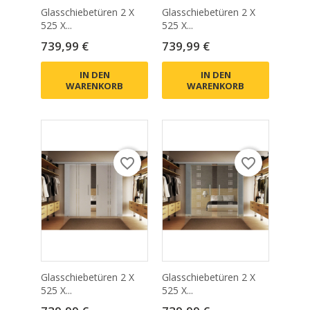
Glasschiebetüren 2 X
Glasschiebetüren 2 X
525 X...
525 X...
Preis
Preis
739,99 €
739,99 €
IN DEN
IN DEN
WARENKORB
WARENKORB
favorite_border
favorite_border
Glasschiebetüren 2 X
Glasschiebetüren 2 X
525 X...
525 X...