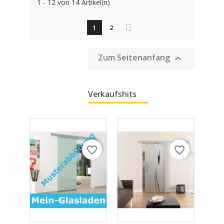
1 - 12 von 14 Artikel(n)
1
2
Zum Seitenanfang

Verkaufshits
favorite_border
favorite_border