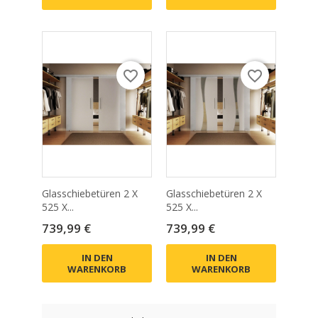
favorite_border
favorite_border
Glasschiebetüren 2 X
Glasschiebetüren 2 X
525 X...
525 X...
Preis
Preis
739,99 €
739,99 €
IN DEN
IN DEN
WARENKORB
WARENKORB