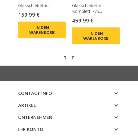
Glasschiebetür...
Glasschiebetür
Glassc
Komplett 775...
Preis
Prei
159,99 €
309,
Preis
459,99 €
IN DEN
WARENKORB
IN DEN
WARENKORB
CONTACT INFO

ARTIKEL

UNTERNEHMEN

IHR KONTO
