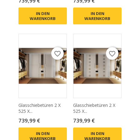
Preis
Preis
739,99 €
739,99 €
IN DEN
IN DEN
WARENKORB
WARENKORB
favorite_border
favorite_border
Glasschiebetüren 2 X
Glasschiebetüren 2 X
525 X...
525 X...
Preis
Preis
739,99 €
739,99 €
IN DEN
IN DEN
WARENKORB
WARENKORB