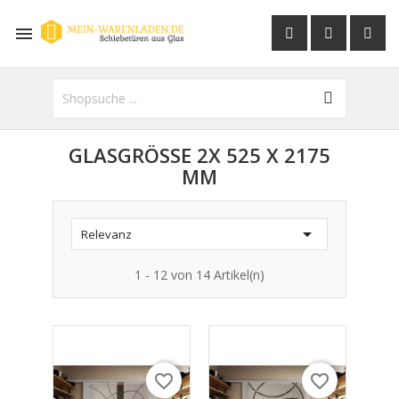

GLASGRÖSSE 2X 525 X 2175 M
M

Relevanz
1 - 12 von 14 Artikel(n)
favorite_border
favorite_border