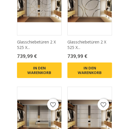
Glasschiebetüren 2 X
Glasschiebetüren 2 X
525 X...
525 X...
Preis
Preis
739,99 €
739,99 €
IN DEN
IN DEN
WARENKORB
WARENKORB
favorite_border
favorite_border