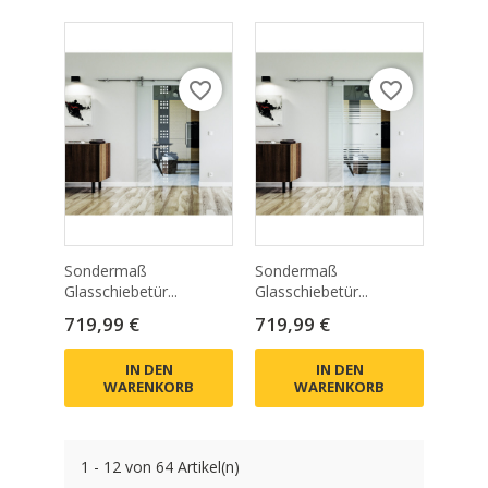
favorite_border
favorite_border
Sondermaß
Sondermaß
Glasschiebetür...
Glasschiebetür...
Preis
Preis
719,99 €
719,99 €
IN DEN
IN DEN
WARENKORB
WARENKORB
1 - 12 von 64 Artikel(n)