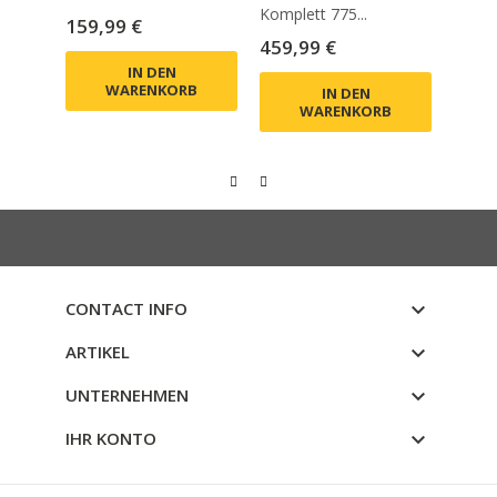
Komplett 775...
Preis
Prei
159,99 €
309,
Preis
459,99 €
IN DEN
WARENKORB
IN DEN
WARENKORB
CONTACT INFO

ARTIKEL

UNTERNEHMEN

IHR KONTO
