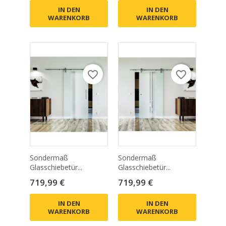
IN DEN
IN DEN
WARENKORB
WARENKORB
favorite_border
favorite_border
Sondermaß
Sondermaß
Glasschiebetür...
Glasschiebetür...
Preis
Preis
719,99 €
719,99 €
IN DEN
IN DEN
WARENKORB
WARENKORB