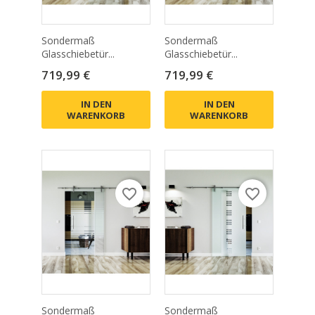
Sondermaß
Sondermaß
Glasschiebetür...
Glasschiebetür...
Preis
Preis
719,99 €
719,99 €
IN DEN
IN DEN
WARENKORB
WARENKORB
favorite_border
favorite_border
Sondermaß
Sondermaß