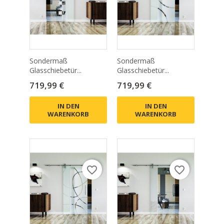
Sondermaß
Sondermaß
Glasschiebetür...
Glasschiebetür...
Preis
Preis
719,99 €
719,99 €
IN DEN
IN DEN
WARENKORB
WARENKORB
favorite_border
favorite_border