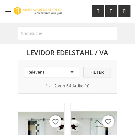

LEVIDOR EDELSTAHL / VA

FILTER
Relevanz
1 - 12 von 64 Artikel(n)
favorite_border
favorite_border