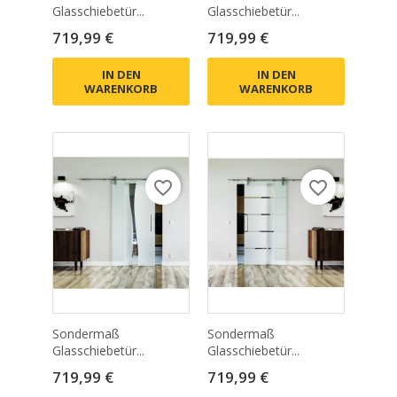
Glasschiebetür...
Glasschiebetür...
Preis
Preis
719,99 €
719,99 €
IN DEN
IN DEN
WARENKORB
WARENKORB
favorite_border
favorite_border
Sondermaß
Sondermaß
Glasschiebetür...
Glasschiebetür...
Preis
Preis
719,99 €
719,99 €