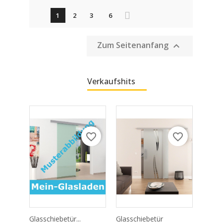
1
2
3
6
Zum Seitenanfang

Verkaufshits
favorite_border
favorite_border
Glasschiebetür...
Glasschiebetür
Glassc