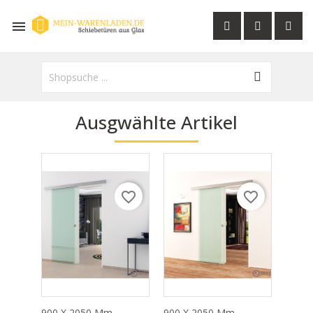

Ausgwählte Artikel
favorite_border
favorite_border
900 X 2050 Mm...
900 X 2050 Mm...